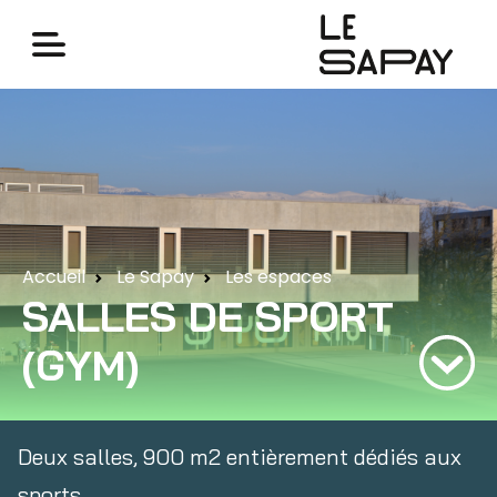
Aller
au
contenu
principal
Accueil
Le Sapay
Les espaces
SALLES DE SPORT
(GYM)
Deux salles, 900 m2 entièrement dédiés aux
sports